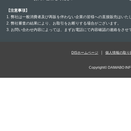
【注意事項】
1. 弊社は一般消費者及び再販を伴わない企業の皆様への直接販売はいた
2. 弊社審査の結果により、お取引をお断りする場合がございます。
3. お問い合わせ内容によっては、まずお電話にて内容確認の連絡をさ
DISホームページ
個人情報の取り
Copyright©
DAIWABO INF