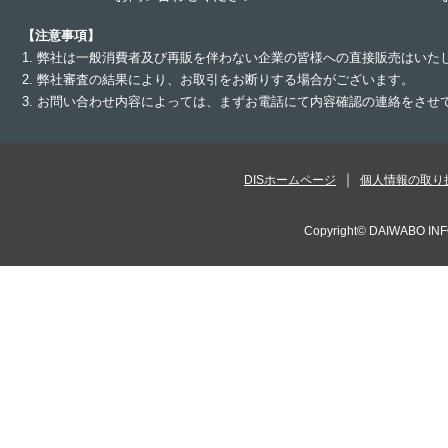
【注意事項】
1. 弊社は一般消費者及び再販を伴わない企業の皆様への直接販売はいた
2. 弊社審査の結果により、お取引をお断りする場合がございます。
3. お問い合わせ内容によっては、まずお電話にて内容確認の連絡をさ
DISホームページ
個人情報の取り
Copyright©
DAIWABO INF