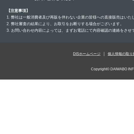
【注意事項】
1. 弊社は一般消費者及び再販を伴わない企業の皆様への直接販売はいた
2. 弊社審査の結果により、お取引をお断りする場合がございます。
3. お問い合わせ内容によっては、まずお電話にて内容確認の連絡をさ
DISホームページ
個人情報の取り
Copyright©
DAIWABO INF