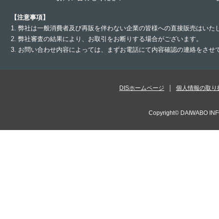
【注意事項】
1. 弊社は一般消費者及び再販を伴わない企業の皆様への直接販売はいた
2. 弊社審査の結果により、お取引をお断りする場合がございます。
3. お問い合わせ内容によっては、まずお電話にて内容確認の連絡をさ
DISホームページ
個人情報の取り
Copyright©
DAIWABO INF