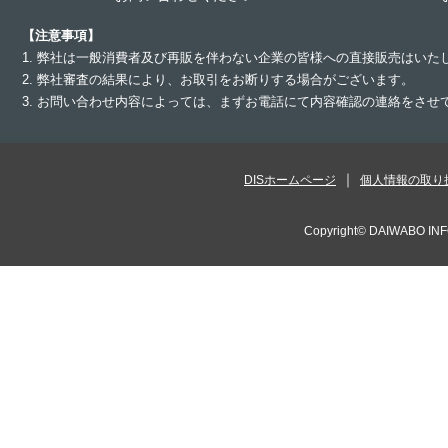
【注意事項】
1. 弊社は一般消費者及び再販を伴わない企業の皆様への直接販売はいた
2. 弊社審査の結果により、お取引をお断りする場合がございます。
3. お問い合わせ内容によっては、まずお電話にて内容確認の連絡をさ
DISホームページ
個人情報の取り
Copyright©
DAIWABO INF