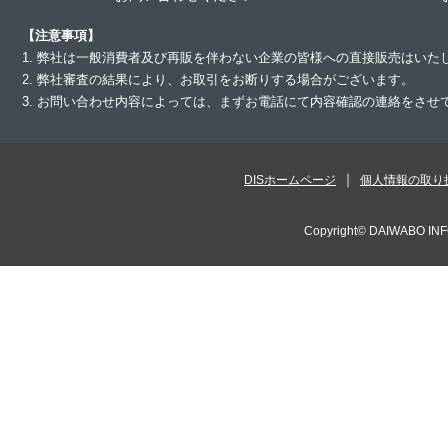
【注意事項】
1. 弊社は一般消費者及び再販を伴わない企業の皆様への直接販売はいた
2. 弊社審査の結果により、お取引をお断りする場合がございます。
3. お問い合わせ内容によっては、まずお電話にて内容確認の連絡をさ
DISホームページ
個人情報の取り
Copyright©
DAIWABO INF