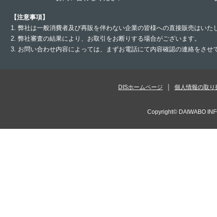
【注意事項】
1. 弊社は一般消費者及び再販を伴わない企業の皆様への直接販売はいた
2. 弊社審査の結果により、お取引をお断りする場合がございます。
3. お問い合わせ内容によっては、まずお電話にて内容確認の連絡をさ
DISホームページ
個人情報の取り
Copyright©
DAIWABO INF