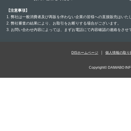
【注意事項】
1. 弊社は一般消費者及び再販を伴わない企業の皆様への直接販売はいた
2. 弊社審査の結果により、お取引をお断りする場合がございます。
3. お問い合わせ内容によっては、まずお電話にて内容確認の連絡をさ
DISホームページ
個人情報の取り
Copyright©
DAIWABO INF