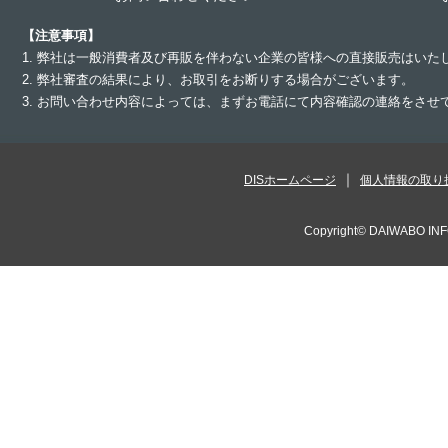
【注意事項】
1. 弊社は一般消費者及び再販を伴わない企業の皆様への直接販売はいた
2. 弊社審査の結果により、お取引をお断りする場合がございます。
3. お問い合わせ内容によっては、まずお電話にて内容確認の連絡をさ
DISホームページ
個人情報の取り
Copyright©
DAIWABO INF