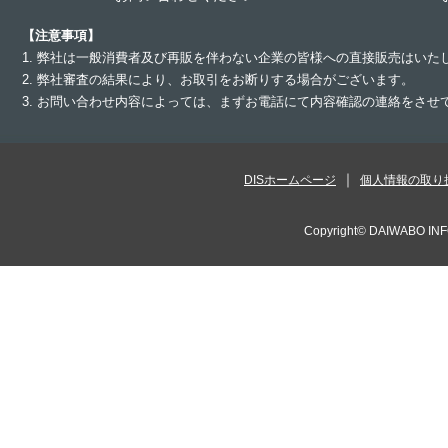
【注意事項】
1. 弊社は一般消費者及び再販を伴わない企業の皆様への直接販売はいた
2. 弊社審査の結果により、お取引をお断りする場合がございます。
3. お問い合わせ内容によっては、まずお電話にて内容確認の連絡をさ
DISホームページ
個人情報の取り
Copyright©
DAIWABO INF