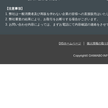
【注意事項】
1. 弊社は一般消費者及び再販を伴わない企業の皆様への直接販売はいた
2. 弊社審査の結果により、お取引をお断りする場合がございます。
3. お問い合わせ内容によっては、まずお電話にて内容確認の連絡をさ
DISホームページ
個人情報の取り
Copyright©
DAIWABO INF