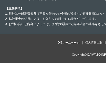
【注意事項】
1. 弊社は一般消費者及び再販を伴わない企業の皆様への直接販売はいた
2. 弊社審査の結果により、お取引をお断りする場合がございます。
3. お問い合わせ内容によっては、まずお電話にて内容確認の連絡をさ
DISホームページ
個人情報の取り
Copyright©
DAIWABO INF