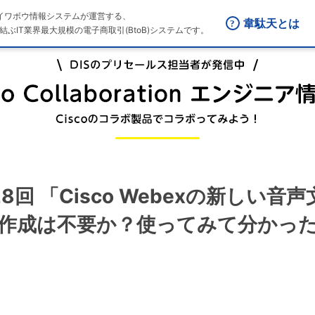
はダイワボウ情報システムが運営する、
韋駄天とは
結ぶIT業界最大規模の電子商取引(BtoB)システムです。
on 第28回 「Cisco Webexの新し
議事録作成は不要か？使ってみて分かっ