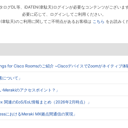
タログDL等、iDATEN(韋駄天)ログインが必要なコンテンツがございま
必要に応じて、ログインしてご利用ください。
TEN(韋駄天)のご利用に関してご不明点があるお客様は
こちら
をお読みく
Meetings for Cisco Roomsのご紹介 ~CiscoデバイスでZoomがネイティ
る要素について」
ないMerakiのアクセスポイント？」
o Webex 関連のEoS/EoL情報まとめ（2026年2月時点）」
e AccessにおけるMeraki MX拠点間通信の実現」