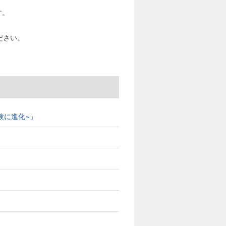
す。
ださい。
ブ体験に進化~」