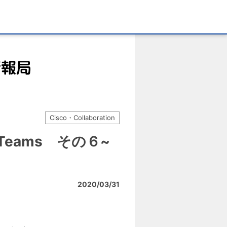
Cisco・Collaboration
x Teams その６~
2020/03/31