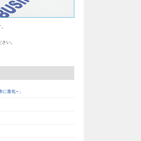
す。
ださい。
ブ体験に進化~」