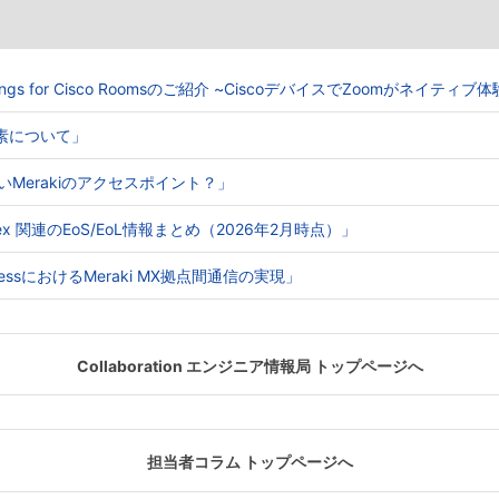
Meetings for Cisco Roomsのご紹介 ~CiscoデバイスでZoomがネイティ
る要素について」
ないMerakiのアクセスポイント？」
o Webex 関連のEoS/EoL情報まとめ（2026年2月時点）」
e AccessにおけるMeraki MX拠点間通信の実現」
Collaboration エンジニア情報局 トップページへ
担当者コラム トップページへ