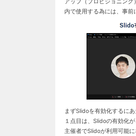
アップ（プロビジョニング）が
内で使用する為には、事前に
まずSlidoを有効化する
１点目は、Slidoの有効
主催者でSlidoが利用可