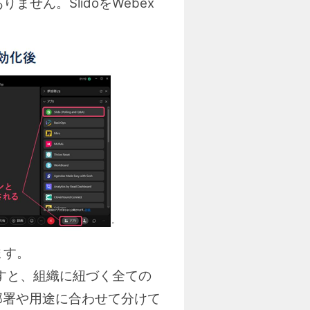
せん。SlidoをWebex
ます。
ますと、組織に紐づく全ての
を部署や用途に合わせて分けて