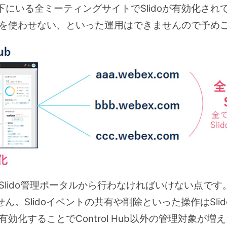
にいる全ミーティングサイトでSlidoが有効化され
doを使わせない、といった運用はできませんので予め
Slido管理ポータルから行わなければいけない点です。Sl
ん。Slidoイベントの共有や削除といった操作はSl
を有効化することでControl Hub以外の管理対象が