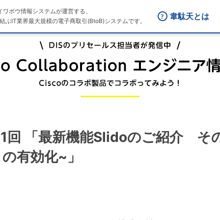
はダイワボウ情報システムが運営する、
韋駄天とは
結ぶIT業界最大規模の電子商取引(BtoB)システムです。
n 第71回 「最新機能Slidoのご紹介 そ
）の有効化~」