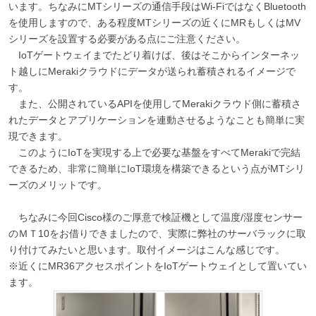
います。ちなみにMTシリーズの通信手段はWi-FiではなくBluetooth
を使用しますので、ある程度MTシリーズの近くにMRもしくはMV
シリーズを設置する必要がある点にご注意ください。
IoTゲートウェイまでたどり着けば、後はそこからインターネッ
ト越しにMerakiクラウドにデータが送られ蓄積されるイメージで
す。
また、公開されているAPIを使用してMerakiクラウド側に蓄積さ
れたデータとアプリケーションを連動させるようなことも簡単に実
現できます。
このようにIoTを実現する上で必要な基盤をすべてMerakiで完結
できるため、非常に簡単にIoT環境を構築できるという点がMTシリ
ーズのメリットです。
ちなみに今回Cisco様のご厚意で検証機として温度/湿度センサー
のＭＴ10をお借りできましたので、実際に弊社のサーバラックに取
り付けてみたいと思います。取付イメージはこんな感じです。
※近くにMR36アクセスポイントをIoTゲートウェイとして置いてい
ます。