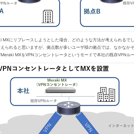
aki MXにリプレースしようとした場合、どのような方法が考えられるで
考えられると思いますが、拠点数が多いユーザ様の拠点では、なかなか
raki MXをVPNコンセントレータというモードで本社の既存VPNル