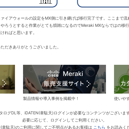
ァイアウォールの設定をMX側に引き継げば移行完了です。ここまで流
ろうとすると作業がとても煩雑になるのでMeraki MXならではの移行シ
頂ければと思います。
ただきありがとうございました。
製品情報や導入事例を掲載中！
使いや
タログDL等、iDATEN(韋駄天)ログインが必要なコンテンツがございま
必要に応じて、ログインしてご利用ください。
TEN(韋駄天)のご利用に関してご不明点があるお客様は
こちら
をお読みく