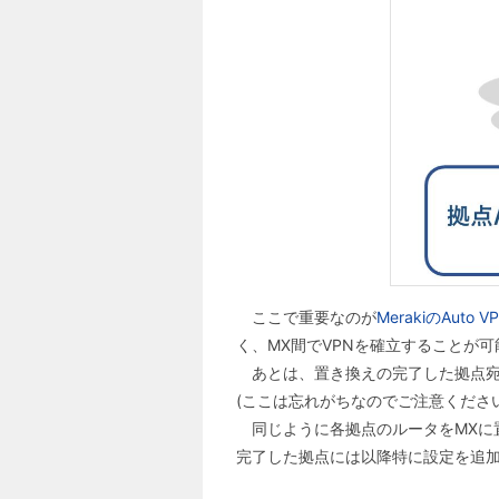
ここで重要なのが
MerakiのAut
く、MX間でVPNを確立することが可
あとは、置き換えの完了した拠点宛の
(ここは忘れがちなのでご注意ください
同じように各拠点のルータをMXに置
完了した拠点には以降特に設定を追