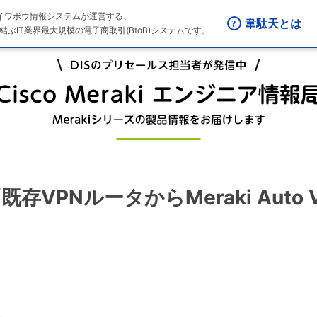
はダイワボウ情報システムが運営する、
韋駄天とは
結ぶIT業界最大規模の電子商取引(BtoB)システムです。
回 「既存VPNルータからMeraki Aut