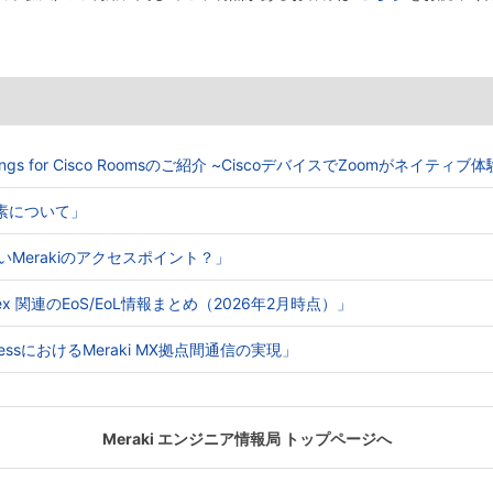
Meetings for Cisco Roomsのご紹介 ~CiscoデバイスでZoomがネイティ
る要素について」
ないMerakiのアクセスポイント？」
o Webex 関連のEoS/EoL情報まとめ（2026年2月時点）」
e AccessにおけるMeraki MX拠点間通信の実現」
Meraki エンジニア情報局 トップページへ