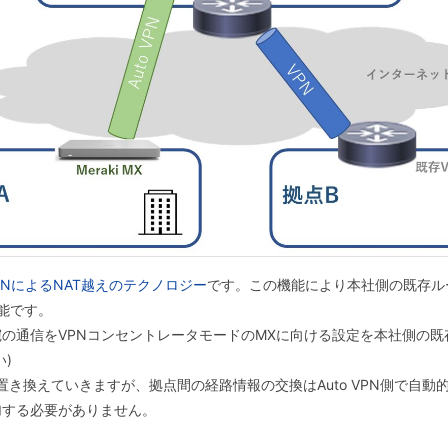
o VPNによるNAT越えのテクノロジー
です。この機能により本社側の既存ル
能です。
通信をVPNコンセントレータモードのMXに向ける設定を本社側の既
)
き換えていきますが、拠点間の経路情報の交換はAuto VPN側で自動
加する必要がありません。