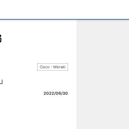
Cisco・Meraki
て」
2022/06/30