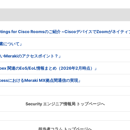
 Meetings for Cisco Roomsのご紹介 ~CiscoデバイスでZoomがネ
る要素について」
はないMerakiのアクセスポイント？」
co Webex 関連のEoS/EoL情報まとめ（2026年2月時点）」
e AccessにおけるMeraki MX拠点間通信の実現」
Security エンジニア情報局 トップページへ
担当者コラム トップページへ