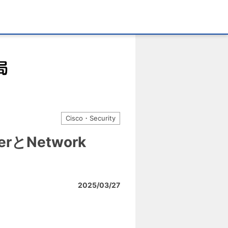
Cisco・Security
lerとNetwork
2025/03/27