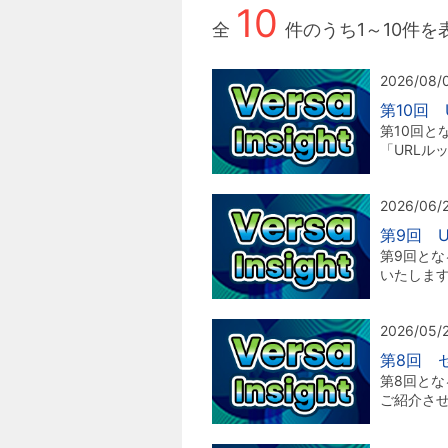
10
全
件のうち
1～
10
件を
2026/08/
第10回
第10回と
「URLル
2026/06/
第9回 
第9回とな
いたしま
2026/05/
第8回 
第8回と
ご紹介さ