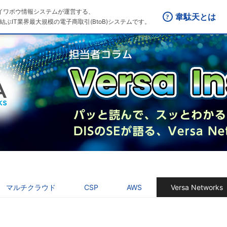
はダイワボウ情報システムが運営する、
韋駄天とは
結ぶIT業界最大規模の電子商取引(BtoB)システムです。
マルチクラウド
CSP
AWS
Versa Networks