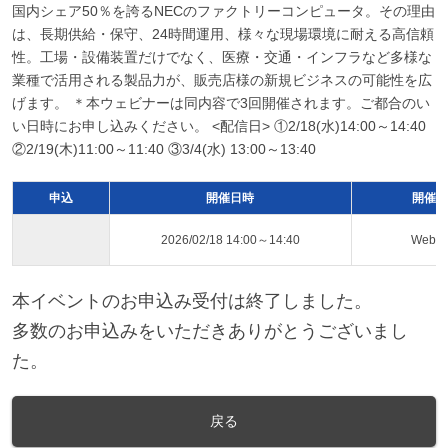
国内シェア50％を誇るNECのファクトリーコンピュータ。その理由
は、長期供給・保守、24時間運用、様々な現場環境に耐える高信頼
性。工場・設備装置だけでなく、医療・交通・インフラなど多様な
業種で活用される製品力が、販売店様の新規ビジネスの可能性を広
げます。 ＊本ウェビナーは同内容で3回開催されます。ご都合のい
い日時にお申し込みください。 <配信日> ①2/18(水)14:00～14:40
②2/19(木)11:00～11:40 ③3/4(水) 13:00～13:40
申込
開催日時
開催ス
2026/02/18 14:00～14:40
Web
本イベントのお申込み受付は終了しました。
多数のお申込みをいただきありがとうございまし
た。
戻る