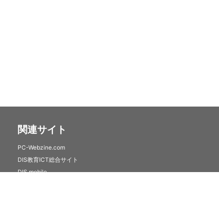
関連サイト
PC-Webzine.com
DIS教育ICT総合サイト
DIS mobile
クラウドセキュリティサービス(トレンドマイクロSaaS)