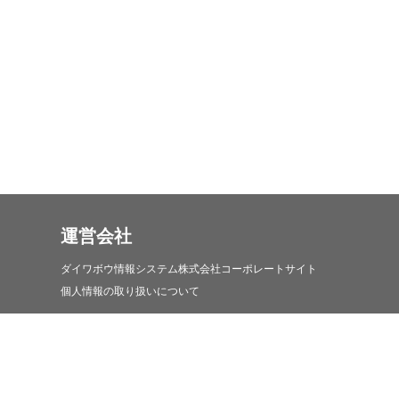
運営会社
ダイワボウ情報システム株式会社コーポレートサイト
個人情報の取り扱いについて
iDATEN(韋駄天)について
iDATEN(韋駄天)について
お問い合わせ・コールセンターについて