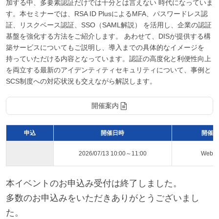
加する中、多要素認証だけでは十分とは言えない 時代になっていま
す。本セミナーでは、RSA ID PlusによるMFA、パスワードレス認
証、リスクベース認証、SSO（SAML解説） を活用し、企業の認証
基盤を強化する方法をご紹介します。 あわせて、DISが提供する構
築サービスについてもご説明し、導入までの具体的なイメージを
持っていただける内容となっています。認証の高度化と利便性向上
を両立する最新のアイデンティティセキュリティについて、事例と
SCS制度への対応状況も交えながら解説します。
開催案内
申込
開催日時
開催ス
2026/07/13 10:00～11:00
Web
本イベントのお申込み受付は終了しました。
多数のお申込みをいただきありがとうございまし
た。