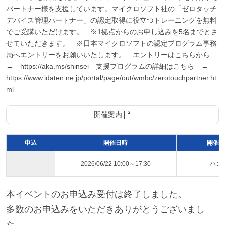
パートナー様を支援しています。マイクロソフト社の「ゼロタッチ
デバイス管理パートナー」の認定取得に役立つトレーニングを無料
でご受講いただけます。 ※1拠点からのお申し込みを5名までとさ
せていただきます。 ※日本マイクロソフトの認定プログラム事務
局へエントリーをお願いいたします。 エントリーはこちらから
→ https://aka.ms/shinsei 支援プログラムの詳細はこちら →
https://www.idaten.ne.jp/portal/page/out/wmbc/zerotouchpartner.ht
ml
開催案内
申込
開催日時
開催ス
2026/06/22 10:00～17:30
ハン
本イベントのお申込み受付は終了しました。
多数のお申込みをいただきありがとうございまし
た。