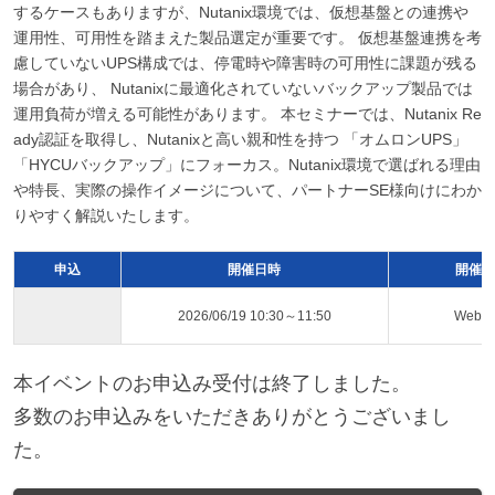
するケースもありますが、Nutanix環境では、仮想基盤との連携や
運用性、可用性を踏まえた製品選定が重要です。 仮想基盤連携を考
慮していないUPS構成では、停電時や障害時の可用性に課題が残る
場合があり、 Nutanixに最適化されていないバックアップ製品では
運用負荷が増える可能性があります。 本セミナーでは、Nutanix Re
ady認証を取得し、Nutanixと高い親和性を持つ 「オムロンUPS」
「HYCUバックアップ」にフォーカス。Nutanix環境で選ばれる理由
や特長、実際の操作イメージについて、パートナーSE様向けにわか
りやすく解説いたします。
申込
開催日時
開催ス
2026/06/19 10:30～11:50
Web
本イベントのお申込み受付は終了しました。
多数のお申込みをいただきありがとうございまし
た。