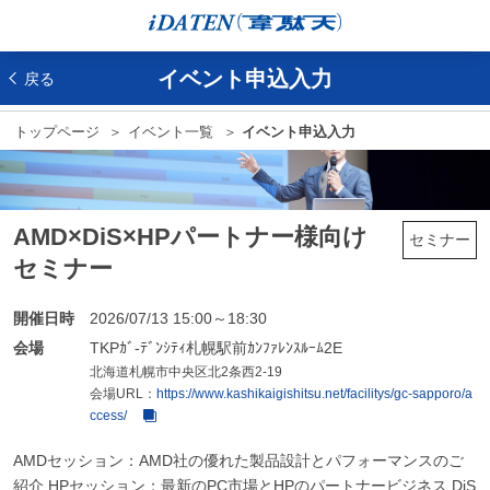
イベント申込入力
戻る
トップページ
イベント一覧
イベント申込入力
AMD×DiS×HPパートナー様向け
セミナー
セミナー
開催日時
2026/07/13 15:00～18:30
会場
TKPｶﾞ-ﾃﾞﾝｼﾃｨ札幌駅前ｶﾝﾌｧﾚﾝｽﾙｰﾑ2E
北海道札幌市中央区北2条西2-19
会場URL：
https://www.kashikaigishitsu.net/facilitys/gc-sapporo/a
ccess/
AMDセッション：AMD社の優れた製品設計とパフォーマンスのご
紹介 HPセッション：最新のPC市場とHPのパートナービジネス DiS