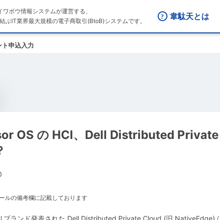
はダイワボウ情報システムが運営する、
韋駄天とは
結ぶIT業界最大規模の電子商取引(BtoB)システムです。
ント申込入力
r OS の HCI、Dell Distributed Private
？
0
メールの備考欄に記載しております
d でリブランド発表された Dell Distributed Private Cloud (旧 NativeEd