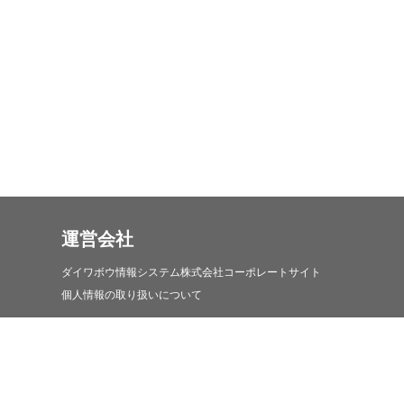
運営会社
ダイワボウ情報システム株式会社コーポレートサイト
個人情報の取り扱いについて
iDATEN(韋駄天)について
iDATEN(韋駄天)について
お問い合わせ・コールセンターについて