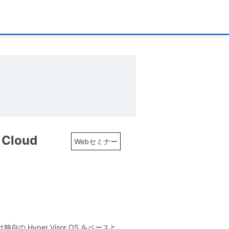
 Cloud
Webセミナー
ge) は独自の Hyper Visor OS をベースと