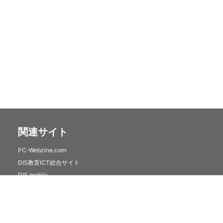
関連サイト
PC-Webzine.com
DIS教育ICT総合サイト
DIS mobile
クラウドセキュリティサービス(トレンドマイクロSaaS)