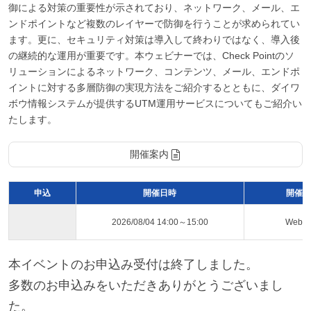
御による対策の重要性が示されており、ネットワーク、メール、エ
ンドポイントなど複数のレイヤーで防御を行うことが求められてい
ます。更に、セキュリティ対策は導入して終わりではなく、導入後
の継続的な運用が重要です。本ウェビナーでは、Check Pointのソ
リューションによるネットワーク、コンテンツ、メール、エンドポ
イントに対する多層防御の実現方法をご紹介するとともに、ダイワ
ボウ情報システムが提供するUTM運用サービスについてもご紹介い
たします。
開催案内
申込
開催日時
開催ス
2026/08/04 14:00～15:00
Web
本イベントのお申込み受付は終了しました。
多数のお申込みをいただきありがとうございまし
た。