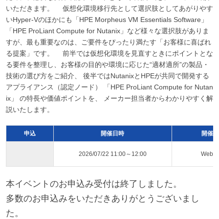
いただきます。 仮想化環境移行先として選択肢としてあがりやす
いHyper-Vのほかにも「HPE Morpheus VM Essentials Software」
「HPE ProLiant Compute for Nutanix」など様々な選択肢がありま
すが、最も重要なのは、ご要件をぴったり満たす「お客様に喜ばれ
る提案」です。 前半では仮想化環境を見直すときにポイントとな
る要件を整理し、お客様の目的や環境に応じた“適材適所”の製品・
技術の選び方をご紹介、 後半ではNutanixとHPEが共同で開発する
アプライアンス（認定ノード） 「HPE ProLiant Compute for Nutan
ix」 の特長や価値ポイントを、 メーカー担当者からわかりやすく解
説いたします。
申込
開催日時
開催ス
2026/07/22 11:00～12:00
Web
本イベントのお申込み受付は終了しました。
多数のお申込みをいただきありがとうございまし
た。