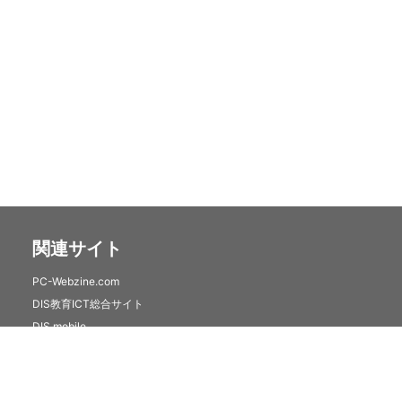
関連サイト
PC-Webzine.com
DIS教育ICT総合サイト
DIS mobile
クラウドセキュリティサービス(トレンドマイクロSaaS)