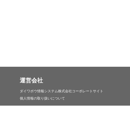
運営会社
ダイワボウ情報システム株式会社コーポレートサイト
個人情報の取り扱いについて
iDATEN(韋駄天)について
iDATEN(韋駄天)について
お問い合わせ・コールセンターについて