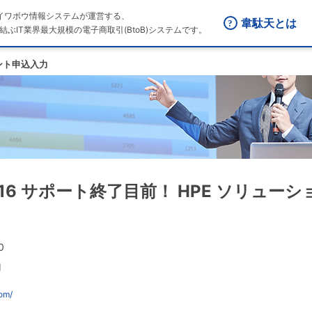
はダイワボウ情報システムが運営する、
韋駄天とは
結ぶIT業界最大規模の電子商取引(BtoB)システムです。
ント申込入力
r 2016 サポート終了目前！ HPE ソリュー
0
山
com/