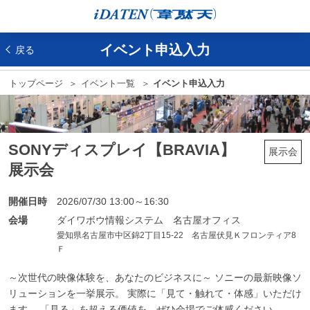
イベント申込入力
戻る
トップページ
イベント一覧
イベント申込入力
SONYディスプレイ【BRAVIA】
展示会
展示会
開催日時
2026/07/30 13:00～16:30
会場
ダイワボウ情報システム 名古屋オフィス
愛知県名古屋市中区錦2丁目15-22 名古屋伏見Ｋフロンティア8
Ｆ
～次世代の映像体験を、あなたのビジネスに～ ソニーの最新映像ソ
リューションを一挙展示。 実際に「見て・触れて・体感」いただけ
ます。 「見る」を超える価値を、ぜひ会場でご体感ください。