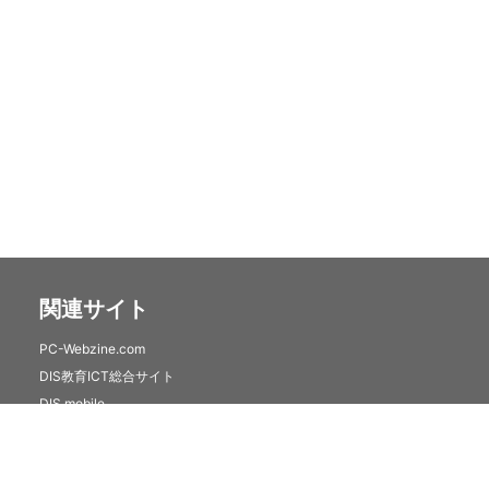
関連サイト
PC-Webzine.com
DIS教育ICT総合サイト
DIS mobile
クラウドセキュリティサービス(トレンドマイクロSaaS)