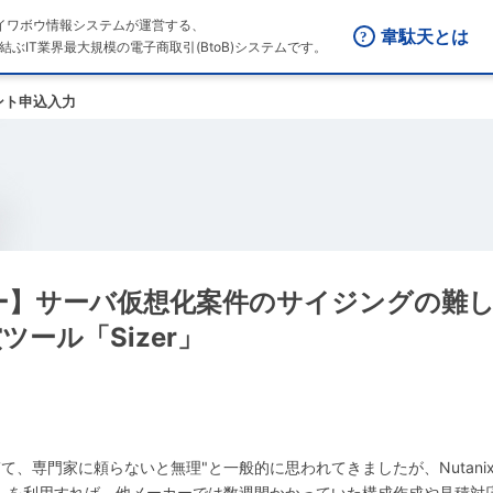
はダイワボウ情報システムが運営する、
韋駄天とは
結ぶIT業界最大規模の電子商取引(BtoB)システムです。
ント申込入力
ナー】サーバ仮想化案件のサイジングの難
償ツール「Sizer」
て、専門家に頼らないと無理"と一般的に思われてきましたが、Nutan
ー）」を利用すれば、他メーカーでは数週間かかっていた構成作成や見積対