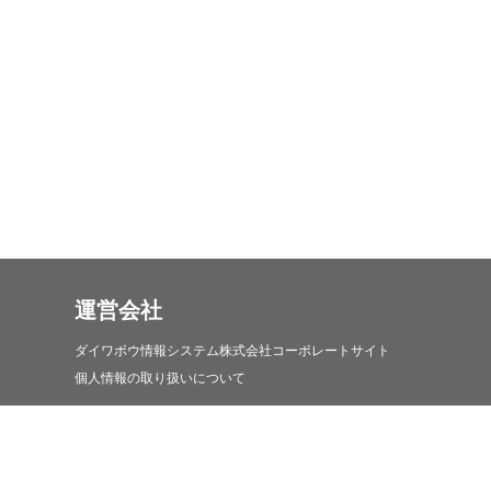
運営会社
ダイワボウ情報システム株式会社コーポレートサイト
個人情報の取り扱いについて
iDATEN(韋駄天)について
iDATEN(韋駄天)について