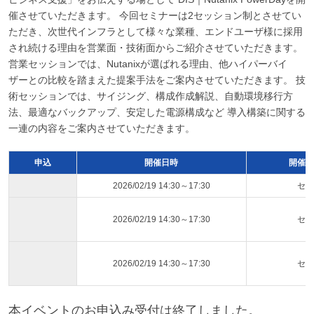
催させていただきます。 今回セミナーは2セッション制とさせてい
ただき、次世代インフラとして様々な業種、エンドユーザ様に採用
され続ける理由を営業面・技術面からご紹介させていただきます。
営業セッションでは、Nutanixが選ばれる理由、他ハイパーバイ
ザーとの比較を踏まえた提案手法をご案内させていただきます。 技
術セッションでは、サイジング、構成作成解説、自動環境移行方
法、最適なバックアップ、安定した電源構成など 導入構築に関する
一連の内容をご案内させていただきます。
申込
開催日時
開催ス
2026/02/19 14:30～17:30
セミ
2026/02/19 14:30～17:30
セミ
2026/02/19 14:30～17:30
セミ
本イベントのお申込み受付は終了しました。