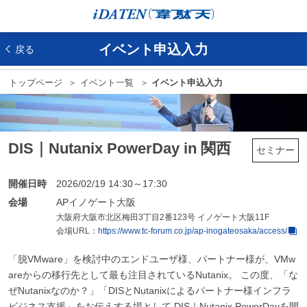
イベント申込入力
戻る
トップページ
イベント一覧
イベント申込入力
DIS｜Nutanix PowerDay in 関西
セミナー
開催日時
2026/02/19 14:30～17:30
会場
APイノゲート大阪
大阪府大阪市北区梅田3丁目2番123号 イノゲート大阪11F
会場URL：
https://www.tc-forum.co.jp/ap-inogateosaka/access/
「脱VMware」を検討中のエンドユーザ様、パートナー様が、VMw
areからの移行先として最も注目されているNutanix。 この度、「な
ぜNutanixなのか？」「DISとNutanixによるパートナー様インフラ
ビジネス支援」をお伝えする場として DIS｜Nutanix PowerDayを開