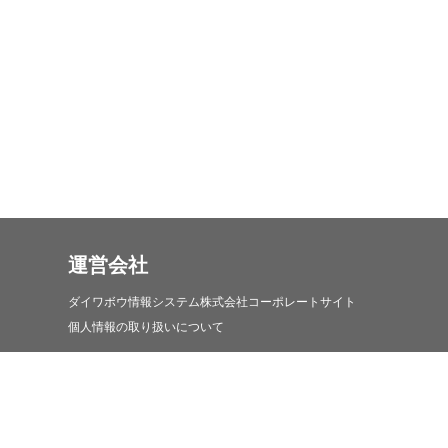
運営会社
ダイワボウ情報システム株式会社コーポレートサイト
個人情報の取り扱いについて
iDATEN(韋駄天)について
iDATEN(韋駄天)について
お問い合わせ・コールセンターについて