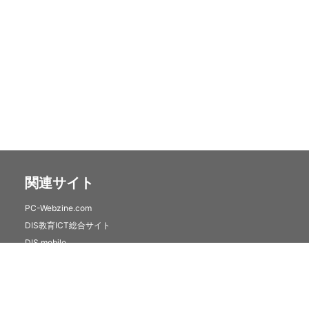
関連サイト
PC-Webzine.com
DIS教育ICT総合サイト
DIS mobile
クラウドセキュリティサービス(トレンドマイクロSaaS)