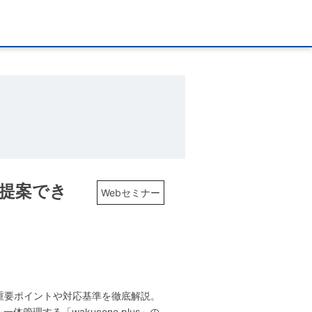
ぐ提案でき
Webセミナー
重要ポイントや対応基準を徹底解説。
理する「wakucone plus」の