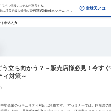
はダイワボウ情報システムが運営する、
韋駄天とは
結ぶIT業界最大規模の電子商取引(BtoB)システムです。
ント申込入力
にどう立ち向かう？～販売店様必見！今す
ティ対策～
0
・中堅企業のセキュリティ対応は急務です。 本セミナーでは、同制度の
示します。 具体的な解決アプローチとして、IT資産とセキュリティを一体管