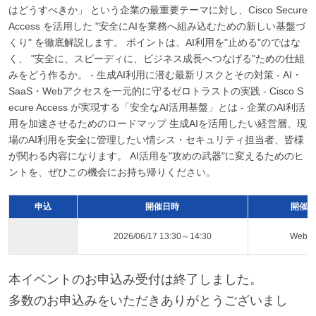
はどうすべきか」 という企業の最重要テーマに対し、Cisco Secure
Access を活用した "安全にAIを業務へ組み込むための新しい基盤づ
くり" を徹底解説します。 ポイントは、AI利用を"止める"のではな
く、 "安全に、スピーディに、ビジネス成長へつなげる"ための仕組
みをどう作るか。 - 生成AI利用に潜む最新リスクとその対策 - AI・
SaaS・Webアクセスを一元的に守るゼロトラストの実践 - Cisco S
ecure Access が実現する「安全なAI活用基盤」とは - 企業のAI利活
用を加速させるためのロードマップ 生成AIを活用したい経営層、現
場のAI利用を安全に管理したい情シス・セキュリティ担当者、皆様
が関わる内容になります。 AI活用を"攻めの武器"に変えるためのヒ
ントを、ぜひこの機会にお持ち帰りください。
申込
開催日時
開催ス
2026/06/17 13:30～14:30
Web
本イベントのお申込み受付は終了しました。
多数のお申込みをいただきありがとうございまし