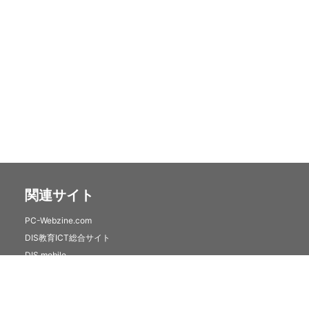
関連サイト
PC-Webzine.com
DIS教育ICT総合サイト
DIS mobile
クラウドセキュリティサービス(トレンドマイクロSaaS)