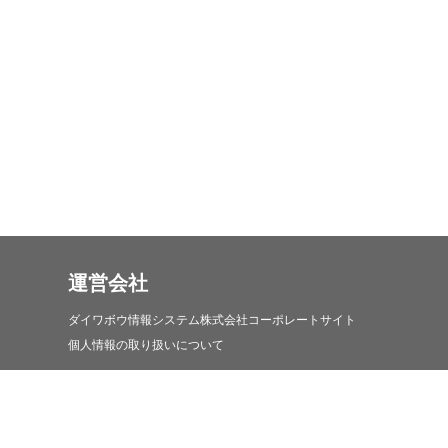
運営会社
ダイワボウ情報システム株式会社コーポレートサイト
個人情報の取り扱いについて
iDATEN(韋駄天)について
iDATEN(韋駄天)について