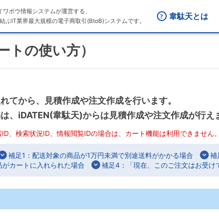
はダイワボウ情報システムが運営する、
韋駄天とは
結ぶIT業界最大規模の電子商取引(BtoB)システムです。
ートの使い方）
入れてから、見積作成や注文作成を行います。
、iDATEN(韋駄天)からは見積作成や注文作成が行え
索ID、検索状況ID、情報閲覧IDの場合は、カート機能は利用できません
補足1：配送対象の商品が1万円未満で別途送料がかかる場合
補
品がカートに入れられた場合
補足4：「現在、このご注文はお受け