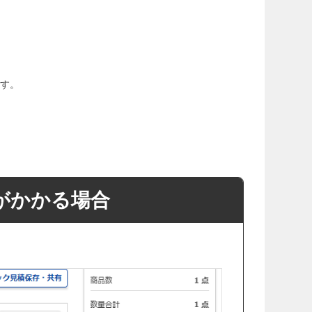
す。
がかかる場合
・カート内の商品