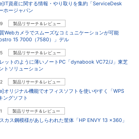
ware]IT資産に関する情報・やり取りを集約「ServiceDesk
ゾーホージャパン
09
製品リサーチ＆レビュー
高画質Webカメラでスムーズなコミュニケーションが可能
ostro 15 7000（7580）」デル
05
製品リサーチ＆レビュー
ブレットのように薄いノートPC「dynabook VC72/J」東芝
ントソリューション
02
製品リサーチ＆レビュー
ware]オリジナル機能でオフィスソフトを使いやすく「WPS
e」キングソフト
1
製品リサーチ＆レビュー
マスカス鋼模様があしらわれた筐体「HP ENVY 13 x360」