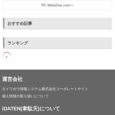
PC-WebZine.comへ
おすすめ記事
ランキング
1
2
3
4
5
運営会社
ダイワボウ情報システム株式会社コーポレートサイト
個人情報の取り扱いについて
iDATEN(韋駄天)について