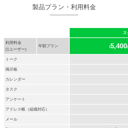
製品プラン・利用料金
ス
利用料金
5,400
年額プラン
\
(1ユーザー)
トーク
掲示板
カレンダー
タスク
アンケート
アドレス帳（組織対応）
メール