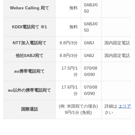
0ABJ/0
Webex Calling 宛て
無料
50
0ABJ/0
KDDI電話宛て ※1
無料
50
NTT加入電話宛て
8.8円/3分
0ABJ
国内固定電話
他社0ABJ宛て
8.8円/3分
0ABJ
国内固定電話
17.5円/1
070/08
au携帯電話宛て
分
0/090
17.6円/1
070/08
au以外の携帯電話宛て
分
0/090
(例: 米国宛ての場合)
詳細は
エリア
国際通話
9円/1分 (免税)
さい