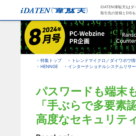
iDATEN(韋駄天)
取引先の皆様とDISを
特集トップ
トレンドマイクロ／ダイワボウ情
HENNGE
インターナショナルシステムリサー
パスワードも端末
「手ぶらで多要素
高度なセキュリテ