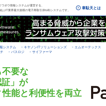
はダイワボウ情報システムが運営する、
韋駄天とは
結ぶIT業界最大規模の電子商取引(BtoB)システムです。
報システム
キヤノンITソリューションズ
エムオーテックス
チ
パスロジ
サイファーマ
も不要な
認証」が
ィ性能と利便性を両立