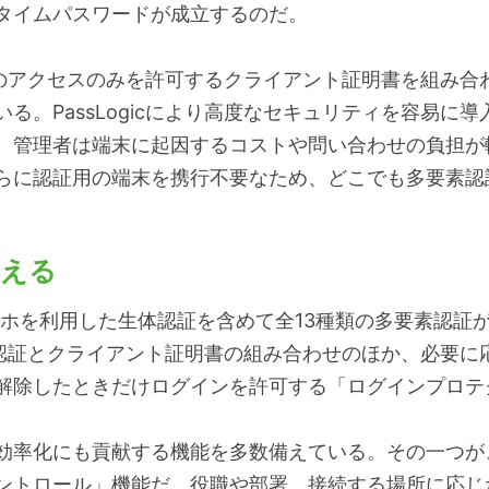
タイムパスワードが成立するのだ。
末からのアクセスのみを許可するクライアント証明書を組み
る。PassLogicにより高度なセキュリティを容易に
、管理者は端末に起因するコストや問い合わせの負担が
らに認証用の端末を携行不要なため、どこでも多要素認
応える
のスマホを利用した生体認証を含めて全13種類の多要素認
gic認証とクライアント証明書の組み合わせのほか、必要
解除したときだけログインを許可する「ログインプロテ
効率化にも貢献する機能を多数備えている。その一つが
ントロール」機能だ。役職や部署、接続する場所に応じ