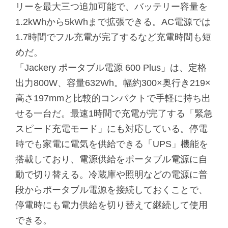
リーを最大三つ追加可能で、バッテリー容量を
1.2kWhから5kWhまで拡張できる。AC電源では
1.7時間でフル充電が完了するなど充電時間も短
めだ。
「Jackery ポータブル電源 600 Plus」は、定格
出力800W、容量632Wh。幅約300×奥行き219×
高さ197mmと比較的コンパクトで手軽に持ち出
せる一台だ。最速1時間で充電が完了する「緊急
スピード充電モード」にも対応している。停電
時でも家電に電気を供給できる「UPS」機能を
搭載しており、電源供給をポータブル電源に自
動で切り替える。冷蔵庫や照明などの電源に普
段からポータブル電源を接続しておくことで、
停電時にも電力供給を切り替えて継続して使用
できる。