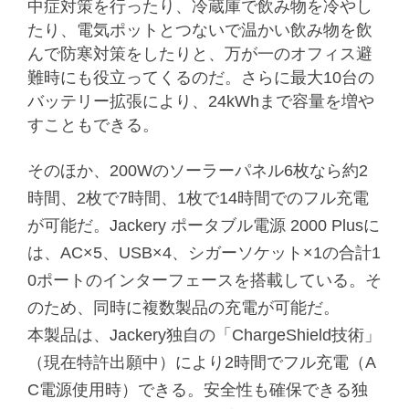
中症対策を行ったり、冷蔵庫で飲み物を冷やし
たり、電気ポットとつないで温かい飲み物を飲
んで防寒対策をしたりと、万が一のオフィス避
難時にも役立ってくるのだ。さらに最大10台の
バッテリー拡張により、24kWhまで容量を増や
すこともできる。
そのほか、200Wのソーラーパネル6枚なら約2
時間、2枚で7時間、1枚で14時間でのフル充電
が可能だ。Jackery ポータブル電源 2000 Plusに
は、AC×5、USB×4、シガーソケット×1の合計1
0ポートのインターフェースを搭載している。そ
のため、同時に複数製品の充電が可能だ。
本製品は、Jackery独自の「ChargeShield技術」
（現在特許出願中）により2時間でフル充電（A
C電源使用時）できる。安全性も確保できる独