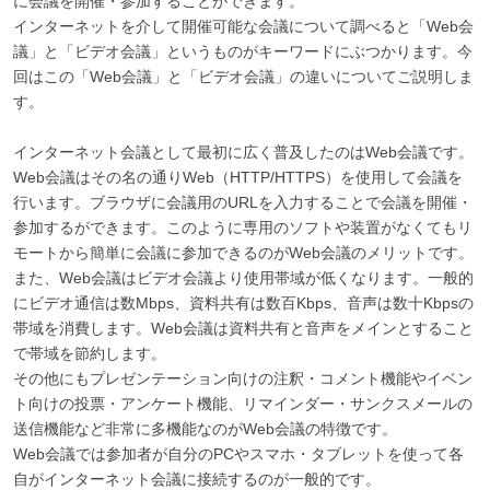
に会議を開催・参加することができます。
インターネットを介して開催可能な会議について調べると「Web会
議」と「ビデオ会議」というものがキーワードにぶつかります。今
回はこの「Web会議」と「ビデオ会議」の違いについてご説明しま
す。
インターネット会議として最初に広く普及したのはWeb会議です。
Web会議はその名の通りWeb（HTTP/HTTPS）を使用して会議を
行います。ブラウザに会議用のURLを入力することで会議を開催・
参加するができます。このように専用のソフトや装置がなくてもリ
モートから簡単に会議に参加できるのがWeb会議のメリットです。
また、Web会議はビデオ会議より使用帯域が低くなります。一般的
にビデオ通信は数Mbps、資料共有は数百Kbps、音声は数十Kbpsの
帯域を消費します。Web会議は資料共有と音声をメインとすること
で帯域を節約します。
その他にもプレゼンテーション向けの注釈・コメント機能やイベン
ト向けの投票・アンケート機能、リマインダー・サンクスメールの
送信機能など非常に多機能なのがWeb会議の特徴です。
Web会議では参加者が自分のPCやスマホ・タブレットを使って各
自がインターネット会議に接続するのが一般的です。