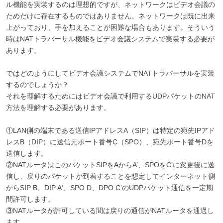
ル機能を実装するのは理想的ですが、ネットワークはビデオ会議の
ためだけに存在するものではありません。ネットワークは既に出来
上がっており、手を加えることが困難な場合もあります。そういう
時はNATトラバーサル機能をビデオ会議システムで実装する必要が
あります。
ではどのようにしてビデオ会議システムでNATトラバーサルを実装
するのでしょうか？
それを理解するためにはビデオ会議で利用するUDPパケットのNAT
方法を理解する必要があります。
①LAN側の端末である送信IPアドレスA（SIP）は特定の宛先IPアド
レスB（DIP）に送信元ポート番号C（SPO）、宛先ポート番号Dを
送信します。
②NATルータはこのパケットSIPをAからA’、SPOをC’に変更後に送
信し、戻りのパケットが到着することを想定してインターネット側
からSIP B、DIP A‘、SPO D、DPO C’のUDPパケット通信を一定期
間許可します。
③NATルータが許可している間は戻りの通信がNATルータを通過し
ます。