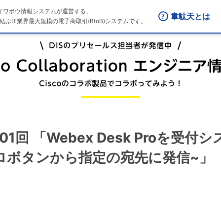
はダイワボウ情報システムが運営する、
韋駄天とは
結ぶIT業界最大規模の電子商取引(BtoB)システムです。
n 第101回 「Webex Desk Pro
ロボタンから指定の宛先に発信~」