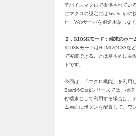
デバイスマクロで提供されてい
に
マクロの設定にはJavaScr
た、Webサーバを別途用意しな
２．KIOSKモード：端末のホ
KIOSK
モードはHTMLやCSS
で実装できることは基本的に実
トです。
今回は、「マクロ機能」を利用
Board
やDeskシリーズでは、標
付端末として利用する場合は、
ム画面にボタンを配置して、ワ