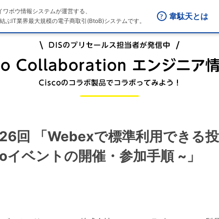
はダイワボウ情報システムが運営する、
韋駄天とは
結ぶIT業界最大規模の電子商取引(BtoB)システムです。
n 第126回 「Webexで標準利用できる投
lidoイベントの開催・参加手順 ~」