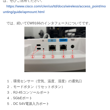
は、ぜひご活用ください。
https://www.cisco.com/c/en/us/td/docs/wireless/access_point/mo
unting/guide/apmount.html
では、続いてCW9166のインタフェースについてです。
１．環境センサー（空気、温度、湿度）の通気口
２．モードボタン（リセットボタン）
３．RJ-45コンソールポート
４．5GbEポート
５．DC 54V電源入力ポート