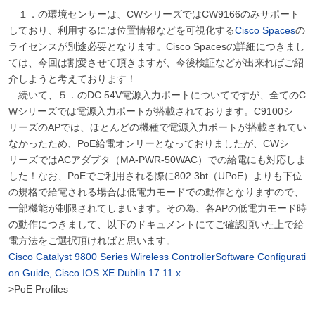
１．の環境センサーは、CWシリーズではCW9166のみサポート
しており、利用するには位置情報などを可視化する
Cisco Spaces
の
ライセンスが別途必要となります。Cisco Spacesの詳細につきまし
ては、今回は割愛させて頂きますが、今後検証などが出来ればご紹
介しようと考えております！
続いて、５．のDC 54V電源入力ポートについてですが、全てのC
Wシリーズでは電源入力ポートが搭載されております。C9100シ
リーズのAPでは、ほとんどの機種で電源入力ポートが搭載されてい
なかったため、PoE給電オンリーとなっておりましたが、CWシ
リーズではACアダプタ（MA-PWR-50WAC）での給電にも対応しま
した！なお、PoEでご利用される際に802.3bt（UPoE）よりも下位
の規格で給電される場合は低電力モードでの動作となりますので、
一部機能が制限されてしまいます。その為、各APの低電力モード時
の動作につきまして、以下のドキュメントにてご確認頂いた上で給
電方法をご選択頂ければと思います。
Cisco Catalyst 9800 Series Wireless ControllerSoftware Configurati
on Guide, Cisco IOS XE Dublin 17.11.x
>PoE Profiles