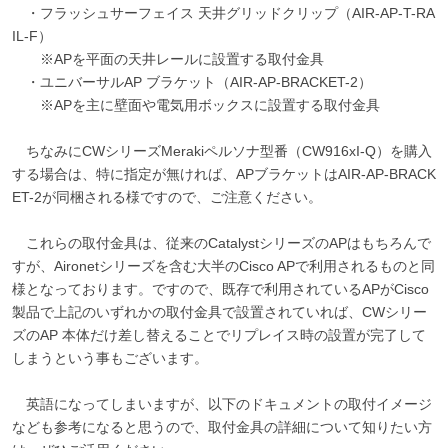
・フラッシュサーフェイス 天井グリッドクリップ（AIR-AP-T-RA
IL-F）
※APを平面の天井レールに設置する取付金具
・ユニバーサルAP ブラケット（AIR-AP-BRACKET-2）
※APを主に壁面や電気用ボックスに設置する取付金具
ちなみにCWシリーズMerakiペルソナ型番（CW916xI-Q）を購入
する場合は、特に指定が無ければ、APブラケットはAIR-AP-BRACK
ET-2が同梱される様ですので、ご注意ください。
これらの取付金具は、従来のCatalystシリーズのAPはもちろんで
すが、Aironetシリーズを含む大半のCisco APで利用されるものと同
様となっております。ですので、既存で利用されているAPがCisco
製品で上記のいずれかの取付金具で設置されていれば、CWシリー
ズのAP 本体だけ差し替えることでリプレイス時の設置が完了して
しまうという事もございます。
英語になってしまいますが、以下のドキュメントの取付イメージ
なども参考になると思うので、取付金具の詳細について知りたい方