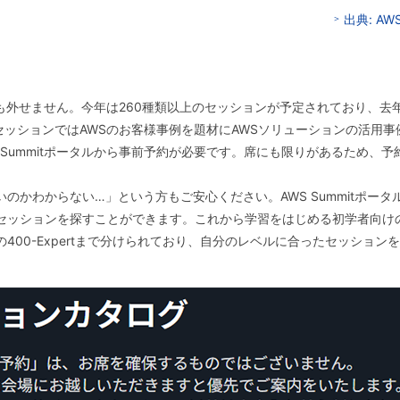
出典: AWS
ョンも外せません。今年は260種類以上のセッションが予定されており、去
セッションではAWSのお客様事例を題材にAWSソリューションの活用
 Summitポータルから事前予約が必要です。席にも限りがあるため、予
のかわからない…」という方もご安心ください。AWS Summitポー
ションを探すことができます。これから学習をはじめる初学者向けの100-F
400-Expertまで分けられており、自分のレベルに合ったセッション